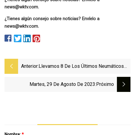
news@wktv.com
.
¿Tienes algún consejo sobre noticias? Envíelo a
news@wktv.com
.
Anterior:
Llevamos 8 De Los Últimos Neumáticos
De Carretera Al Laboratorio Para Probar La
Resistencia A La Rodadura
Martes, 29 De Agosto De 2023
:próximo
Nombre:
*