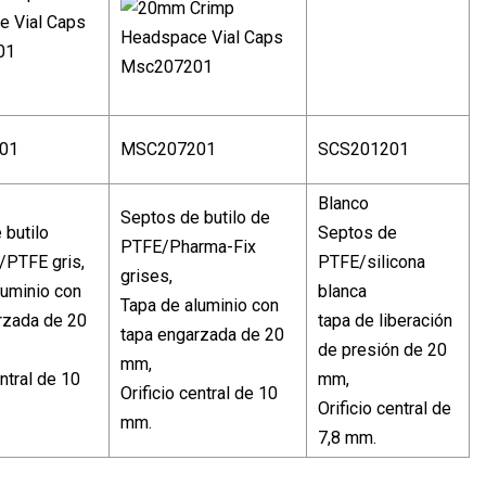
01
MSC207201
SCS201201
Blanco
Septos de butilo de
 butilo
Septos de
PTFE/Pharma-Fix
PTFE gris,
PTFE/silicona
grises,
luminio con
blanca
Tapa de aluminio con
rzada de 20
tapa de liberación
tapa engarzada de 20
de presión de 20
mm,
entral de 10
mm,
Orificio central de 10
Orificio central de
mm.
7,8 mm.