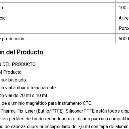
ón
100 
ial
Aijir
Porc
 producción
500
ón del Producto
N DEL PRODUCTO
el Producto
rior biselado.
on vial ámbar o transparente.
on vial de 20 ml o 10 ml.
pa de aluminio magnético para instrumento CTC.
 Pharma-Fix-Liner (Butilo/PTFE), Silicona/PTFE están todos dis
bles perfiles de fondo redondeados o planos para una compatibi
io de cabeza superior encapsulado de 7,6 ml con tapa de alumi