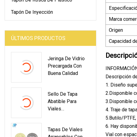
Especificaci
Tapón De Inyección
Marca comerc
Origen
ÚLTIMOS PRODUCTOS
Capacidad de
Descripci
Jeringa De Vidrio
Precargada Con
INFORMACIÓ
Buena Calidad
Descripción d
1. Diseño supe
2.Disponible c
Sello De Tapa
Abatible Para
3.Disponible c
Viales
4. Traje de ta
Farmacéuticos 28
5.Butilo/PTFE,
Mm/32 Mm/13
6. Hay disponi
Tapas De Viales
Mm/20 Mm/15
Vial con espac
Arrancables Con