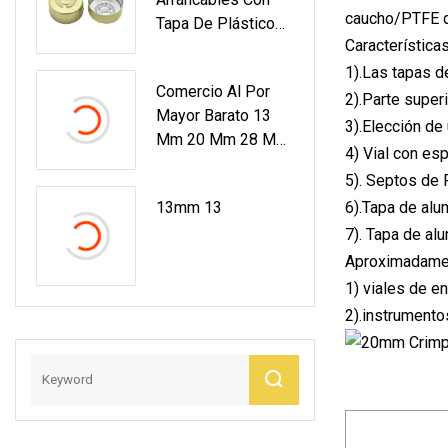
Mm
caucho/PTFE 
Tapa De Plástico
Característica
De Aluminio
Medicinal
1).Las tapas d
Comercio Al Por
Personalizadas
2).Parte super
Mayor Barato 13
3).Elección de
Mm 20 Mm 28 Mm
4) Vial con es
32 Mm Gris Rojo
5). Septos de
Azul Tapón De
13mm 13
6).Tapa de alu
Goma De Infusión
7). Tapa de al
Para Botellas De
Infusión De Vidrio
Aproximadamen
Médico
1) viales de e
2).instrument