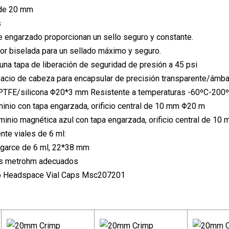
de 20 mm
s
e engarzado proporcionan un sello seguro y constante.
ior biselada para un sellado máximo y seguro.
 una tapa de liberación de seguridad de presión a 45 psi
pacio de cabeza para encapsular de precisión transparente/ámba
 PTFE/silicona Φ20*3 mm Resistente a temperaturas -60ºC-200º
minio con tapa engarzada, orificio central de 10 mm Φ20 m
uminio magnética azul con tapa engarzada, orificio central de 1
te viales de 6 ml:
ngarce de 6 ml, 22*38 mm
os metrohm adecuados