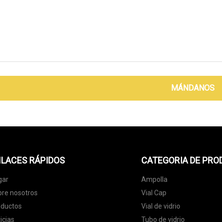
MÁNDANOS
LACES RÁPIDOS
CATEGORIA DE PR
gar
Ampolla
re nosotros
Vial Cap
oductos
Vial de vidrio
icias
Tubo de vidrio