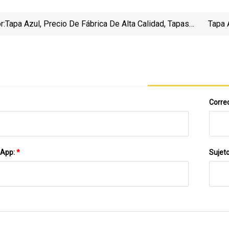
r:
Tapa Azul, Precio De Fábrica De Alta Calidad, Tapas
Tapa 
De HGH Para Viales De Inyección
Correo
sApp:
*
Sujet