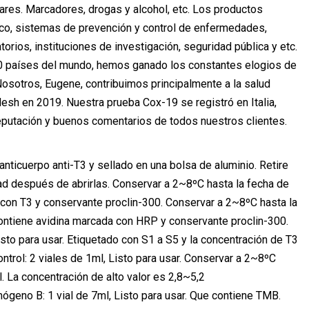
res. Marcadores, drogas y alcohol, etc. Los productos
sico, sistemas de prevención y control de enfermedades,
rios, instituciones de investigación, seguridad pública y etc.
 50 países del mundo, hemos ganado los constantes elogios de
Nosotros, Eugene, contribuimos principalmente a la salud
h en 2019. Nuestra prueba Cox-19 se registró en Italia,
eputación y buenos comentarios de todos nuestros clientes.
 anticuerpo anti-T3 y sellado en una bolsa de aluminio. Retire
dad después de abrirlas. Conservar a 2~8ºC hasta la fecha de
a con T3 y conservante proclin-300. Conservar a 2~8ºC hasta la
 Contiene avidina marcada con HRP y conservante proclin-300.
sto para usar. Etiquetado con S1 a S5 y la concentración de T3
ontrol: 2 viales de 1ml, Listo para usar. Conservar a 2~8ºC
. La concentración de alto valor es 2,8~5,2
mógeno B: 1 vial de 7ml, Listo para usar. Que contiene TMB.