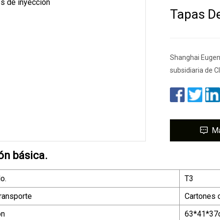
Tapas De
Shanghai Eugene 
subsidiaria de 
M
ón básica.
o.
T3
ransporte
Cartones 
ón
63*41*37