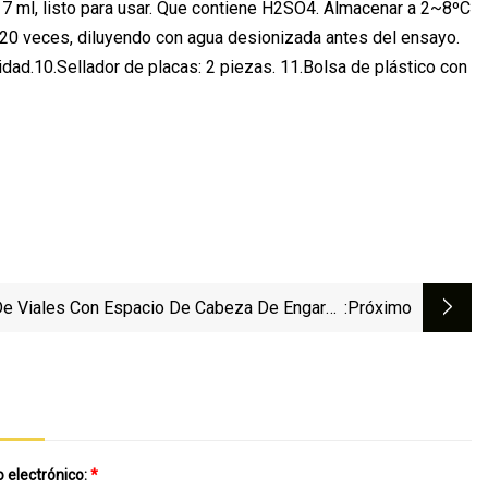
e 7 ml, listo para usar. Que contiene H2SO4. Almacenar a 2~8ºC
o 20 veces, diluyendo con agua desionizada antes del ensayo.
dad.10.Sellador de placas: 2 piezas. 11.Bolsa de plástico con
e Viales Con Espacio De Cabeza De Engarce
:próximo
De 20 Mm Msc207201
 electrónico:
*