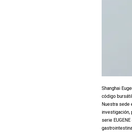
Shanghai Eugen
código bursáti
Nuestra sede e
investigación,
serie EUGENE 
gastrointestin