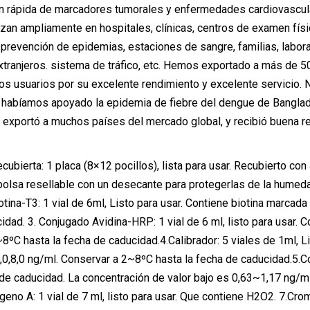
ón rápida de marcadores tumorales y enfermedades cardiovascula
izan ampliamente en hospitales, clínicas, centros de examen fí
prevención de epidemias, estaciones de sangre, familias, laborato
xtranjeros. sistema de tráfico, etc. Hemos exportado a más de
los usuarios por su excelente rendimiento y excelente servicio. 
abíamos apoyado la epidemia de fiebre del dengue de Banglades
 exportó a muchos países del mercado global, y recibió buena r
cubierta: 1 placa (8×12 pocillos), lista para usar. Recubierto con
a bolsa resellable con un desecante para protegerlas de la hume
otina-T3: 1 vial de 6ml, Listo para usar. Contiene biotina marcad
idad. 3. Conjugado Avidina-HRP: 1 vial de 6 ml, listo para usar.
8ºC hasta la fecha de caducidad.4.Calibrador: 5 viales de 1ml, Li
,4,0,8,0 ng/ml. Conservar a 2~8ºC hasta la fecha de caducidad.5.C
 de caducidad. La concentración de valor bajo es 0,63~1,17 ng/ml
eno A: 1 vial de 7 ml, listo para usar. Que contiene H2O2. 7.Cro