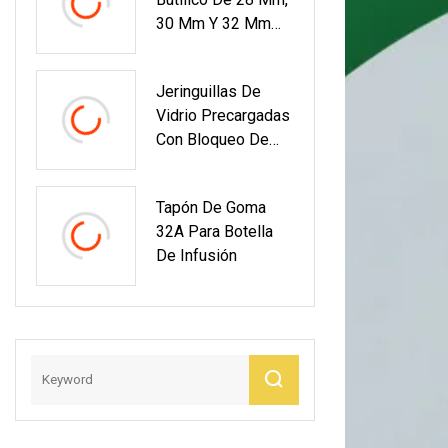
30 Mm Y 32 Mm
Para Botella De
Infusión
Jeringuillas De
Vidrio Precargadas
Con Bloqueo De
Señuelo De 1ml
2,25ml3ml 5ml
Tapón De Goma
Para Aceite
32A Para Botella
Cosmético
De Infusión