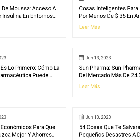
ia De Moussa: Acceso A
Cosas Inteligentes Para
 Insulina En Entornos
Por Menos De $ 35 En 
ios
Con Las Que Los Reviso
Leer Más
Obsesionados
023
Jun 13, 2023
d Es Lo Primero: Cómo La
Sun Pharma: Sun Pharma
 Farmacéutica Puede
Del Mercado Más De 24.
r La Demanda De
Jeringas Precargadas D
Leer Más
s Sin Dejar De Cumplir
Medicamentos Genérico
as
UU.
023
Jun 10, 2023
 Económicos Para Que
54 Cosas Que Te Salvar
uzca Mejor Y Ahorres
Pequeños Desastres A D