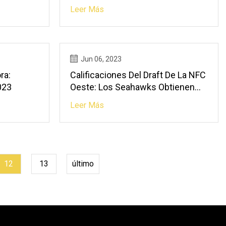
Opción De La Marina Y Comenzar
Leer Más
2023 Rápido // UHND.com
Jun 06, 2023
ra:
Calificaciones Del Draft De La NFC
023
Oeste: Los Seahawks Obtienen
Otra Inspiradora Infusión De
Leer Más
Talento; Los 49ers Se Atreven
Con El Pateador
12
13
último