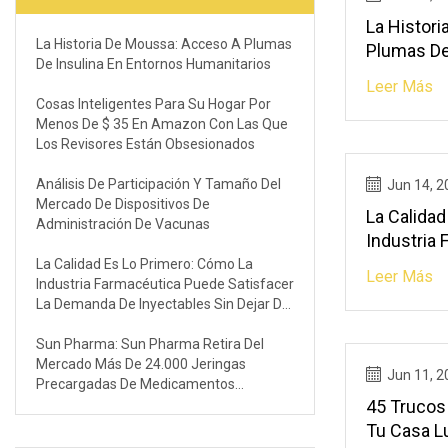
La Histor
La Historia De Moussa: Acceso A Plumas
Plumas De
De Insulina En Entornos Humanitarios
Humanitar
Leer Más
Cosas Inteligentes Para Su Hogar Por
Menos De $ 35 En Amazon Con Las Que
Los Revisores Están Obsesionados
Análisis De Participación Y Tamaño Del
Jun 14, 2
Mercado De Dispositivos De
La Calida
Administración De Vacunas
Industria
Satisface
La Calidad Es Lo Primero: Cómo La
Leer Más
Industria Farmacéutica Puede Satisfacer
Inyectable
La Demanda De Inyectables Sin Dejar De
Las Norm
Cumplir Las Normas
Sun Pharma: Sun Pharma Retira Del
Mercado Más De 24.000 Jeringas
Jun 11, 2
Precargadas De Medicamentos
Genéricos En EE. UU.
45 Trucos
Tu Casa L