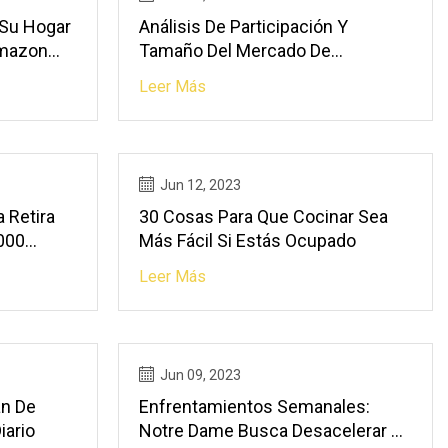
 Su Hogar
Análisis De Participación Y
Amazon
Tamaño Del Mercado De
res Están
Dispositivos De Administración De
Leer Más
Vacunas
Jun 12, 2023
 Retira
30 Cosas Para Que Cocinar Sea
000
Más Fácil Si Estás Ocupado
e
Leer Más
s En EE.
Jun 09, 2023
án De
Enfrentamientos Semanales:
iario
Notre Dame Busca Desacelerar La